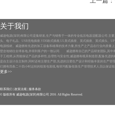
上一篇：
关于我们
威逊电源(深圳)有限公司是集研发,生产与销售于一体的专业低压电器适配器公司.主
头、电子礼品、USB充电插座.VDE欧式插座,UL美式插座、英式插座、英式插头、UPS
电源线材。威逊拥有先进的加工设备和雄厚的技术力量,所生产之产品在行业内质量上乘,
壁垒地销往全球各地,并得到客户的一致认同. 威逊拥有自已的产品研发团队,其中
子工程师,从而能保证产品的多样性,合理性与安全性;威逊拥有模具制造部,配备先进
是自主设计自主制作,同时还有注塑生产部,先进的注塑生产设计和经验丰富的生产管理
们拥有四条二十四小时运转的组装包装线,每班均配备组装生产管理技术人员以保证组装
更多>>
联系我们
|
政策法规
|
服务条款
© 版权所有 威逊电源(深圳)有限公司 2016. All Rights Reserved.